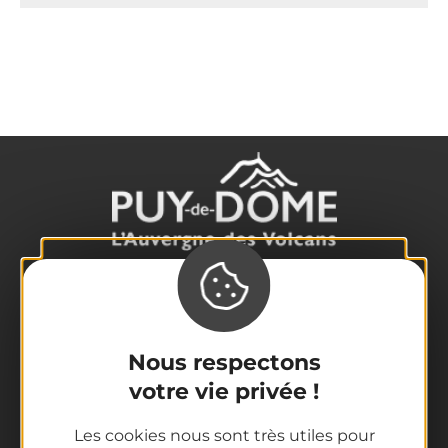
La destination
Nos incontournables
L'Auvergne des Volcans
Nous respectons
Randonnées
votre vie privée !
Tout l'agenda
Les cookies nous sont très utiles pour
Préparer son voyage