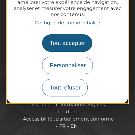
améliorer votre expérience de navigation,
Informations pratiques
analyser et mesurer votre engagement avec
Offices de Tourisme
nos contenus.
Comment venir ?
Politique de confidentialité
Destination accessible
Pro / Partenaires
Tout accepter
Qui sommes-nous ?
Espace Pro & Presse
Labels & Qualifications
Personnaliser
Annoncer vos événements
Tout refuser
A propos de Puy-de-Dôme Tourisme
Contact
Informations légales
Plan du site
Accessibilité : partiellement conforme
FR
EN