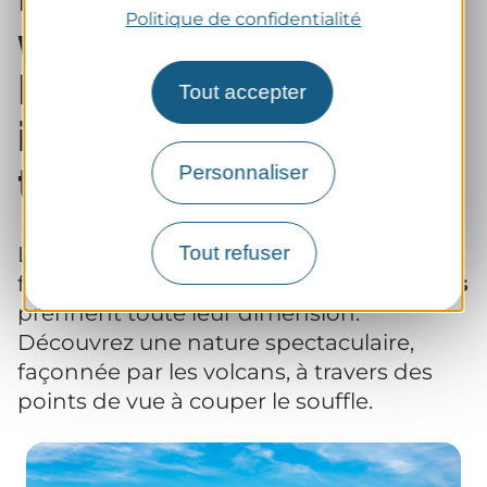
volcans du Puy-de-
Politique de confidentialité
Dôme : des vues
Tout accepter
imprenables sur une
terre de feu
Personnaliser
Le Puy-de-Dôme est un territoire
Tout refuser
fascinant où
les panoramas volcaniques
prennent toute leur dimension.
Découvrez une nature spectaculaire,
façonnée par les volcans, à travers des
points de vue à couper le souffle.