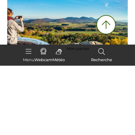
Mon panier
Menu
Webcam
Météo
Recherche
Balcons sur les volcans