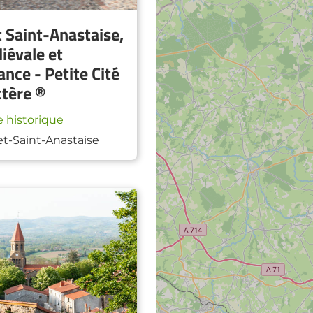
 Saint-Anastaise,
iévale et
nce - Petite Cité
ctère ®
 historique
t-Saint-Anastaise