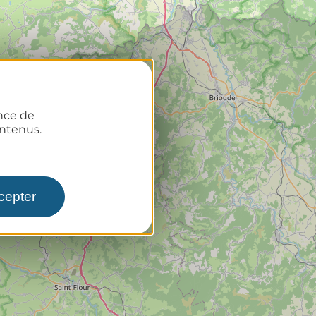
ence de
ntenus.
cepter