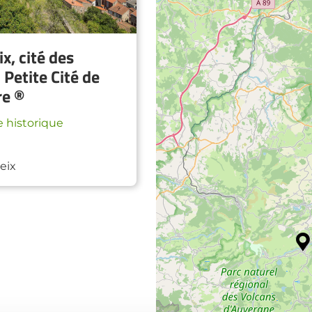
x, cité des
- Petite Cité de
re ®
 historique
eix