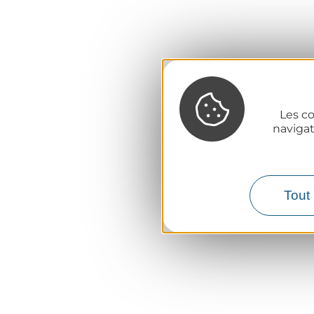
Les co
naviga
Tout 