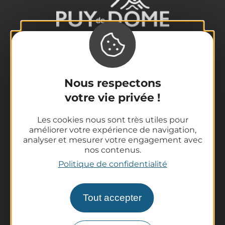
La destination
Nos incontournables
Nous respectons
L'Auvergne des Volcans
votre vie privée !
Randonnées
Les cookies nous sont très utiles pour
Tout l'agenda
améliorer votre expérience de navigation,
Préparer son voyage
analyser et mesurer votre engagement avec
Informations pratiques
nos contenus.
Offices de Tourisme
Politique de confidentialité
Comment venir ?
Destination accessible
Tout accepter
Pro / Partenaires
Qui sommes-nous ?