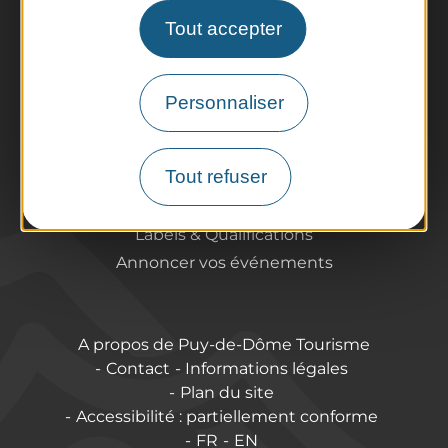
Préparer son voyage
Tout accepter
Informations pratiques
Offices de Tourisme
Comment venir ?
Personnaliser
Destination accessible
Pro / Partenaires
Tout refuser
Qui sommes-nous ?
Espace Pro & Presse
Labels & Qualifications
Annoncer vos événements
A propos de Puy-de-Dôme Tourisme
Contact
Informations légales
Plan du site
Accessibilité : partiellement conforme
FR
EN