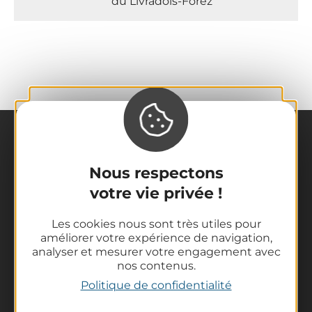
du Livradois-Forez
Nous respectons
votre vie privée !
La destination
Les cookies nous sont très utiles pour
améliorer votre expérience de navigation,
Nos incontournables
analyser et mesurer votre engagement avec
L'Auvergne des Volcans
nos contenus.
Randonnées
Politique de confidentialité
Tout l'agenda