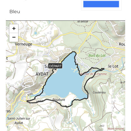
Bleu
+
−
DÉPART