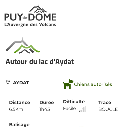
Panneau de gestion des cookies
Autour du lac d’Aydat
AYDAT
Chiens autorisés
Difficulté
Distance
Durée
Tracé
Facile
6.5Km
1h45
BOUCLE
Balisage