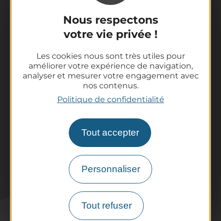
Nous respectons
La destination
votre vie privée !
Nos incontournables
L'Auvergne des Volcans
Les cookies nous sont très utiles pour
Randonnées
améliorer votre expérience de navigation,
Tout l'agenda
analyser et mesurer votre engagement avec
nos contenus.
Préparer son voyage
Politique de confidentialité
Informations pratiques
Offices de Tourisme
Comment venir ?
Tout accepter
Destination accessible
Pro / Partenaires
Personnaliser
Qui sommes-nous ?
Espace Pro & Presse
Labels & Qualifications
Tout refuser
Annoncer vos événements