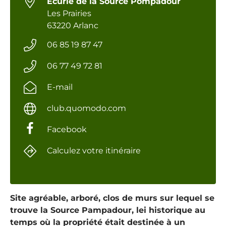
Écurie de la Source Pompadour
Les Prairies
63220 Arlanc
06 85 19 87 47
06 77 49 72 81
E-mail
club.quomodo.com
Facebook
Calculez votre itinéraire
Site agréable, arboré, clos de murs sur lequel se
trouve la Source Pampadour, lei historique au
temps où la propriété était destinée à un