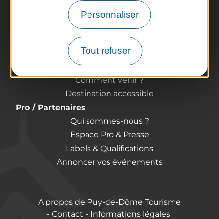
Randonnées
Personnaliser
Tout l'agenda
Préparer son voyage
Tout refuser
Informations pratiques
Offices de Tourisme
Comment venir ?
Destination accessible
Pro / Partenaires
Qui sommes-nous ?
Espace Pro & Presse
Labels & Qualifications
Annoncer vos événements
A propos de Puy-de-Dôme Tourisme
Contact
Informations légales