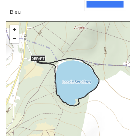
Bleu
+
−
DÉPART