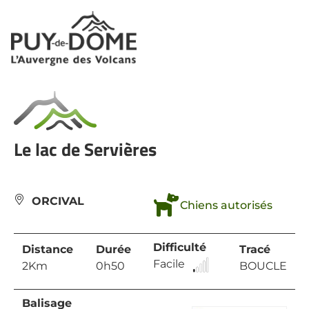
Panneau de gestion des cookies
Le lac de Servières
ORCIVAL
Chiens autorisés
Difficulté
Distance
Durée
Tracé
Facile
2Km
0h50
BOUCLE
Balisage