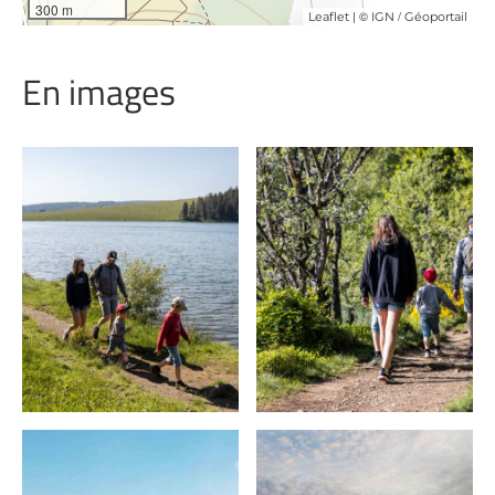
300 m
| ©
/
Leaflet
IGN
Géoportail
En images