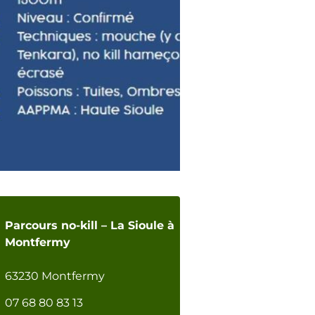
Parcours no-kill – La Sioule à
Montfermy
63230 Montfermy
07 68 80 83 13