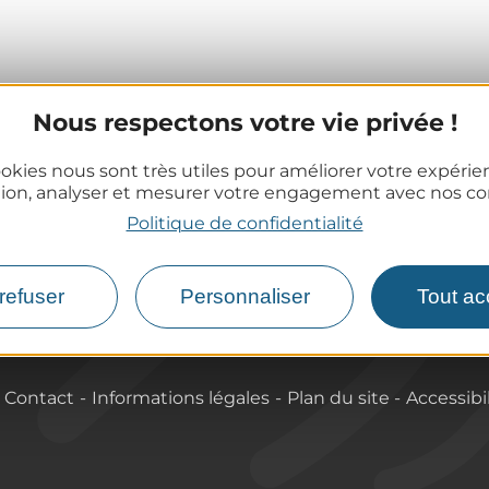
Nous respectons votre vie privée !
Informations pratiques
okies nous sont très utiles pour améliorer votre expéri
Offices de Tourisme
tion, analyser et mesurer votre engagement avec nos co
Comment venir ?
Politique de confidentialité
Destination accessible
refuser
Personnaliser
Tout ac
Contact
Informations légales
Plan du site
Accessibi