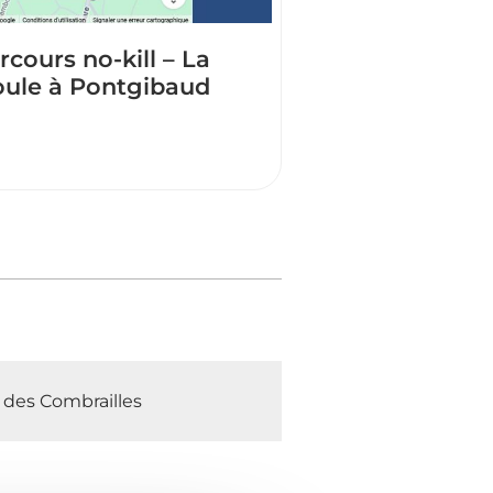
rcours no-kill – La
oule à Pontgibaud
e des Combrailles