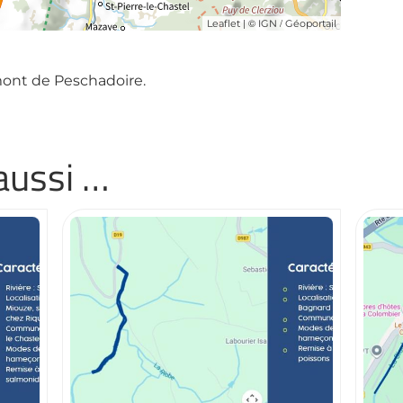
| ©
/
Leaflet
IGN
Géoportail
mont de Peschadoire.
aussi …