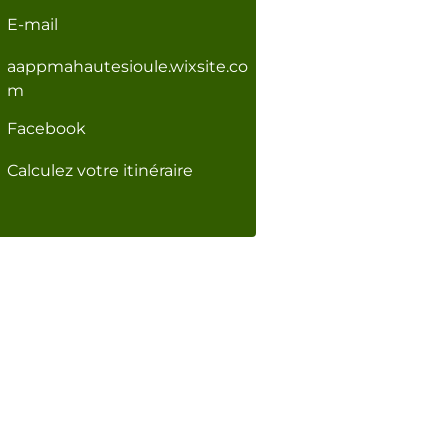
E-mail
aappmahautesioule.wixsite.co
m
Facebook
Calculez votre itinéraire