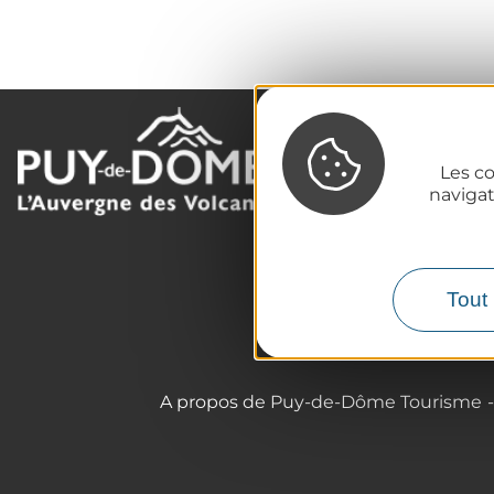
La destination
Les co
Nos incontournables
naviga
L'Auvergne des Volcans
Randonnées
Tout l'agenda
Tout 
Préparer son voyage
A propos de Puy-de-Dôme Tourisme