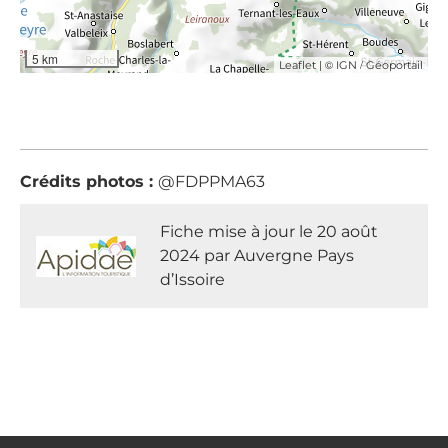
5 km
| ©
/
Leaflet
IGN
Géoportail
Crédits photos :
@FDPPMA63
Fiche mise à jour le 20 août
2024 par Auvergne Pays
d’Issoire