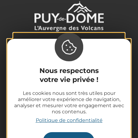
La destination
Nos incontournables
L'Auvergne des Volcans
Nous respectons
Randonnées
votre vie privée !
Tout l'agenda
Préparer son voyage
Les cookies nous sont très utiles pour
Informations pratiques
améliorer votre expérience de navigation,
analyser et mesurer votre engagement avec
Offices de Tourisme
nos contenus.
Comment venir ?
Politique de confidentialité
Destination accessible
Pro / Partenaires