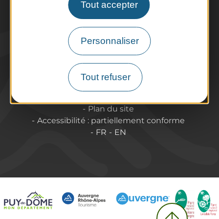
Qui sommes-nous ?
Tout accepter
Espace Pro & Presse
Labels & Qualifications
Personnaliser
Annoncer vos événements
Tout refuser
A propos de Puy-de-Dôme Tourisme
Contact
Informations légales
Plan du site
Accessibilité : partiellement conforme
FR
EN