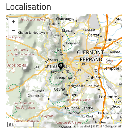
Localisation
+
−
5 km
| ©
/
Leaflet
IGN
Géoportail