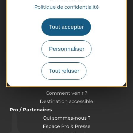
Politique de confidentialité
La destination
Tout accepter
Nos incontournables
L'Auvergne des Volcans
Personnaliser
Randonnées
Tout l'agenda
Préparer son voyage
Tout refuser
Informations pratiques
Offices de Tourisme
Comment venir ?
Destination accessible
Pro / Partenaires
Qui sommes-nous ?
Espace Pro & Presse