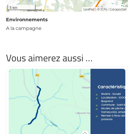
5 km
| ©
/
Leaflet
IGN
Géoportail
Environnements
A la campagne
Vous aimerez aussi …