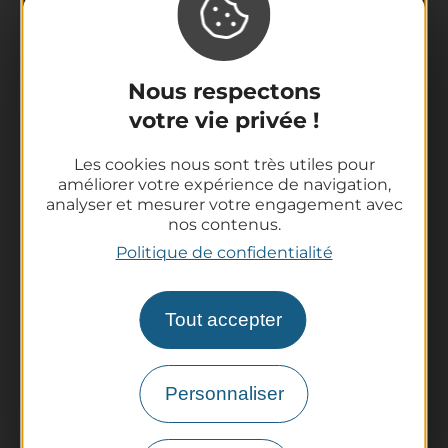
Nous respectons
votre vie privée !
La destination
Les cookies nous sont très utiles pour
Nos incontournables
améliorer votre expérience de navigation,
L'Auvergne des Volcans
analyser et mesurer votre engagement avec
nos contenus.
Randonnées
Politique de confidentialité
Tout l'agenda
Préparer son voyage
Informations pratiques
Tout accepter
Offices de Tourisme
Comment venir ?
Personnaliser
Destination accessible
Pro / Partenaires