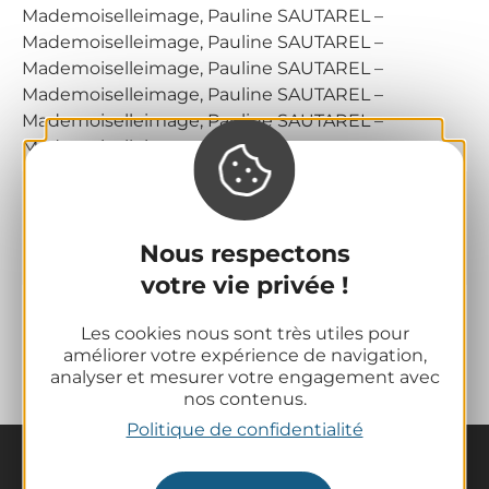
Mademoiselleimage, Pauline SAUTAREL –
Mademoiselleimage, Pauline SAUTAREL –
Mademoiselleimage, Pauline SAUTAREL –
Mademoiselleimage, Pauline SAUTAREL –
Mademoiselleimage, Pauline SAUTAREL –
Mademoiselleimage
Fiche mise à jour le 8 juin 2026
par Clermont Auvergne
Nous respectons
Métropole
votre vie privée !
Les cookies nous sont très utiles pour
améliorer votre expérience de navigation,
analyser et mesurer votre engagement avec
nos contenus.
Politique de confidentialité