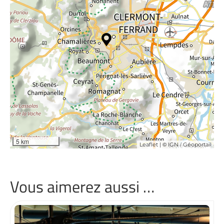
5 km
| ©
/
Leaflet
IGN
Géoportail
Vous aimerez aussi …