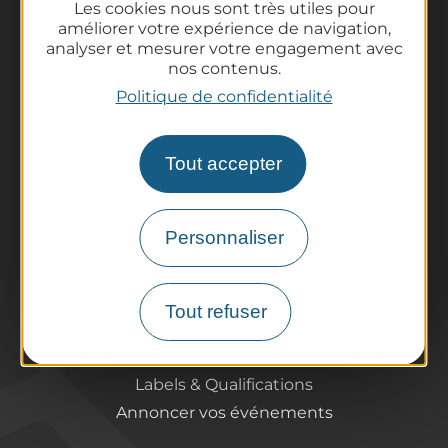
Les cookies nous sont très utiles pour
La destination
améliorer votre expérience de navigation,
analyser et mesurer votre engagement avec
Nos incontournables
nos contenus.
L'Auvergne des Volcans
Politique de confidentialité
Randonnées
Tout l'agenda
Préparer son voyage
Tout accepter
Informations pratiques
Offices de Tourisme
Personnaliser
Comment venir ?
Destination accessible
Pro / Partenaires
Tout refuser
Qui sommes-nous ?
Espace Pro & Presse
Labels & Qualifications
Annoncer vos événements