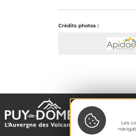
Crédits photos :
La destination
Nos incontournables
Les co
naviga
L'Auvergne des Volcans