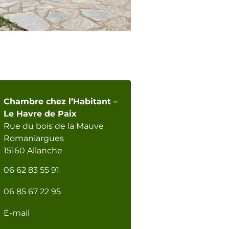
Chambre chez l’Habitant –
Le Havre de Paix
Rue du bois de la Mauve
Romaniargues
15160 Allanche
06 62 83 55 91
06 85 67 22 95
E-mail