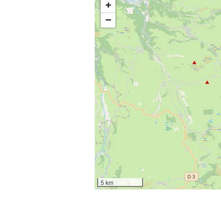
+
−
5 km