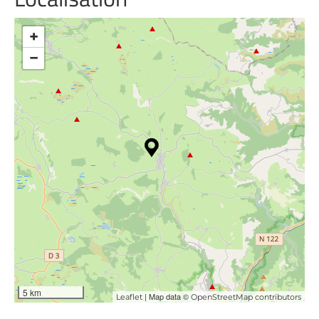
+
−
5 km
| Map data ©
Leaflet
OpenStreetMap contributors