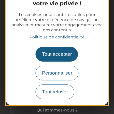
votre vie privée !
Les cookies nous sont très utiles pour
améliorer votre expérience de navigation,
analyser et mesurer votre engagement avec
nos contenus.
La destination
Politique de confidentialité
Nos incontournables
L'Auvergne des Volcans
Randonnées
Tout accepter
Tout l'agenda
Préparer son voyage
Personnaliser
Informations pratiques
Offices de Tourisme
Comment venir ?
Tout refuser
Destination accessible
Pro / Partenaires
Qui sommes-nous ?