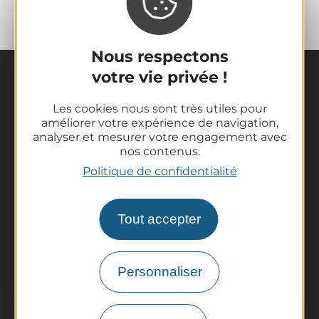
Nous respectons
votre vie privée !
Les cookies nous sont très utiles pour
améliorer votre expérience de navigation,
analyser et mesurer votre engagement avec
nos contenus.
La destination
Politique de confidentialité
Nos incontournables
L'Auvergne des Volcans
Tout accepter
Randonnées
Tout l'agenda
Préparer son voyage
Personnaliser
Informations pratiques
Offices de Tourisme