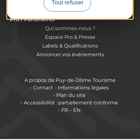
Comment venir ?
Tout refuser
Destination accessible
Pro / Partenaires
Qui sommes-nous ?
Espace Pro & Presse
Labels & Qualifications
Annoncer vos événements
A propos de Puy-de-Dôme Tourisme
Contact
Informations légales
Plan du site
Accessibilité : partiellement conforme
FR
EN