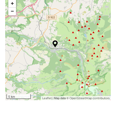
+
−
5 km
| Map data ©
Leaflet
OpenStreetMap contributors