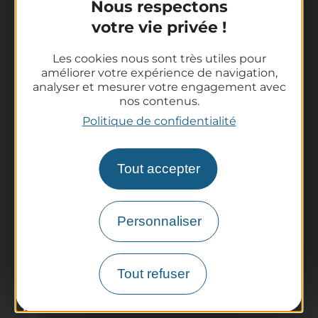
Nous respectons
votre vie privée !
Les cookies nous sont très utiles pour
améliorer votre expérience de navigation,
analyser et mesurer votre engagement avec
nos contenus.
La destination
Politique de confidentialité
Nos incontournables
L'Auvergne des Volcans
Tout accepter
Randonnées
Tout l'agenda
Préparer son voyage
Personnaliser
Informations pratiques
Offices de Tourisme
Comment venir ?
Tout refuser
Destination accessible
Pro / Partenaires