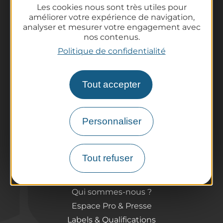
Les cookies nous sont très utiles pour
améliorer votre expérience de navigation,
analyser et mesurer votre engagement avec
nos contenus.
La destination
Politique de confidentialité
Nos incontournables
L'Auvergne des Volcans
Randonnées
Tout accepter
Tout l'agenda
Préparer son voyage
Personnaliser
Informations pratiques
Offices de Tourisme
Comment venir ?
Tout refuser
Destination accessible
Pro / Partenaires
Qui sommes-nous ?
Espace Pro & Presse
Labels & Qualifications