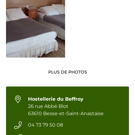
PLUS DE PHOTOS
Hostellerie du Beffroy
26 rue Abbé Blot
63610 Besse-et-Saint-Anastaise
04 73 79 50 08