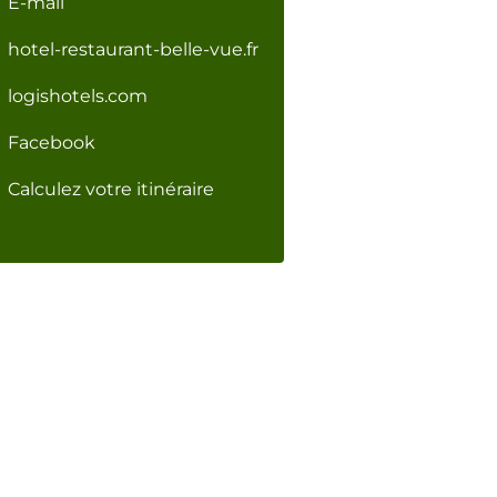
E-mail
hotel-restaurant-belle-vue.fr
logishotels.com
Facebook
Calculez votre itinéraire