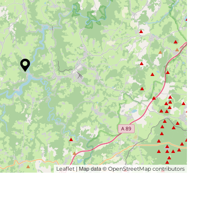
| Map data ©
Leaflet
OpenStreetMap contributors