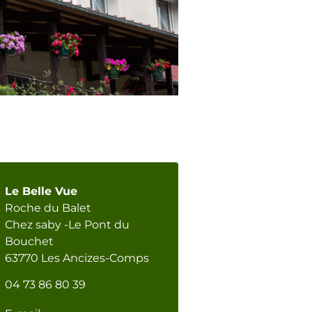
Le Belle Vue
Roche du Balet
Chez saby -Le Pont du
Bouchet
63770 Les Ancizes-Comps
04 73 86 80 39