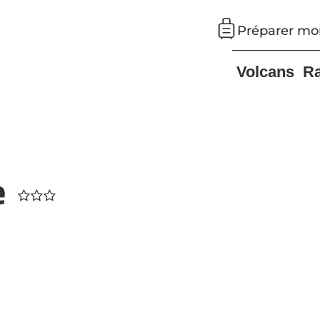
Préparer mo
Volcans
R
e