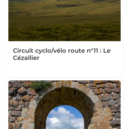
Circuit cyclo/vélo route n°11 : Le
Cézallier