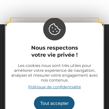
Nous respectons
votre vie privée !
La destination
Les cookies nous sont très utiles pour
Nos incontournables
améliorer votre expérience de navigation,
analyser et mesurer votre engagement avec
L'Auvergne des Volcans
nos contenus.
Randonnées
Politique de confidentialité
Tout l'agenda
Préparer son voyage
Tout accepter
Informations pratiques