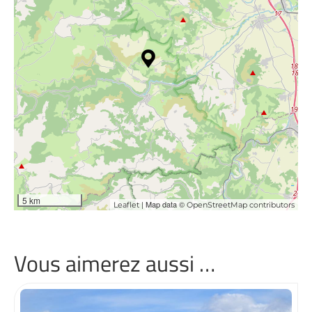
5 km
| Map data ©
Leaflet
OpenStreetMap contributors
Vous aimerez aussi …