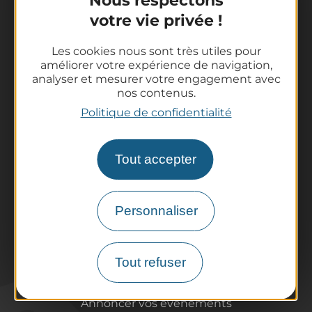
Nous respectons
votre vie privée !
La destination
Nos incontournables
Les cookies nous sont très utiles pour
améliorer votre expérience de navigation,
L'Auvergne des Volcans
analyser et mesurer votre engagement avec
Randonnées
nos contenus.
Tout l'agenda
Politique de confidentialité
Préparer son voyage
Informations pratiques
Tout accepter
Offices de Tourisme
Comment venir ?
Destination accessible
Personnaliser
Pro / Partenaires
Qui sommes-nous ?
Tout refuser
Espace Pro & Presse
Labels & Qualifications
Annoncer vos événements