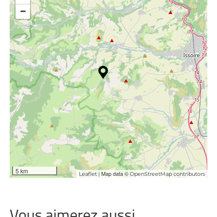
−
5 km
| Map data ©
Leaflet
OpenStreetMap contributors
Vous aimerez aussi …