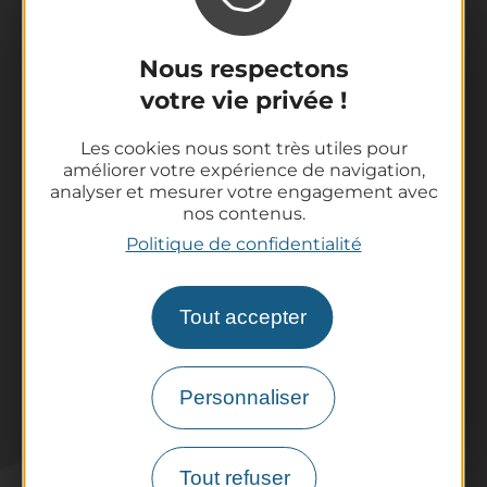
Nous respectons
La destination
votre vie privée !
Nos incontournables
L'Auvergne des Volcans
Les cookies nous sont très utiles pour
Randonnées
améliorer votre expérience de navigation,
Tout l'agenda
analyser et mesurer votre engagement avec
nos contenus.
Préparer son voyage
Politique de confidentialité
Informations pratiques
Offices de Tourisme
Comment venir ?
Tout accepter
Destination accessible
Pro / Partenaires
Personnaliser
Qui sommes-nous ?
Espace Pro & Presse
Labels & Qualifications
Tout refuser