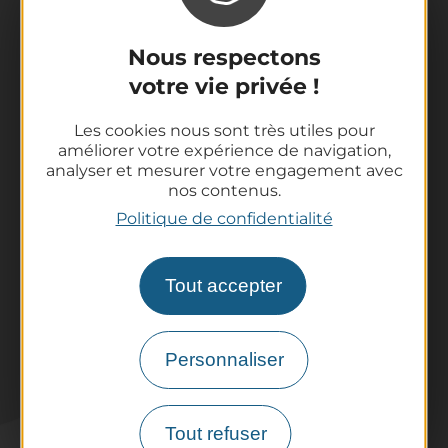
Nous respectons
La destination
votre vie privée !
Nos incontournables
L'Auvergne des Volcans
Les cookies nous sont très utiles pour
Randonnées
améliorer votre expérience de navigation,
Tout l'agenda
analyser et mesurer votre engagement avec
nos contenus.
Préparer son voyage
Politique de confidentialité
Informations pratiques
Offices de Tourisme
Comment venir ?
Tout accepter
Destination accessible
Pro / Partenaires
Personnaliser
Qui sommes-nous ?
Espace Pro & Presse
Labels & Qualifications
Tout refuser