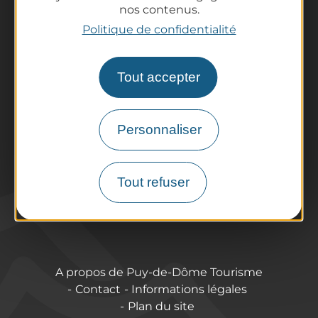
nos contenus.
Tout l'agenda
Politique de confidentialité
Préparer son voyage
Informations pratiques
Offices de Tourisme
Tout accepter
Comment venir ?
Destination accessible
Personnaliser
Pro / Partenaires
Qui sommes-nous ?
Espace Pro & Presse
Tout refuser
Labels & Qualifications
Annoncer vos événements
A propos de Puy-de-Dôme Tourisme
Contact
Informations légales
Plan du site