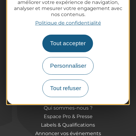
améliorer votre expérience de navigation,
analyser et mesurer votre engagement avec
La destination
nos contenus.
Nos incontournables
Politique de confidentialité
L'Auvergne des Volcans
Randonnées
Tout accepter
Tout l'agenda
Préparer son voyage
Informations pratiques
Personnaliser
Offices de Tourisme
Comment venir ?
Tout refuser
Destination accessible
Pro / Partenaires
Qui sommes-nous ?
Espace Pro & Presse
Labels & Qualifications
Annoncer vos événements