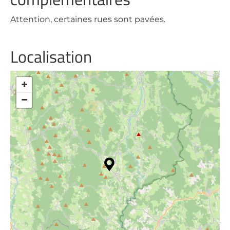
Attention, certaines rues sont pavées.
Localisation
+
−