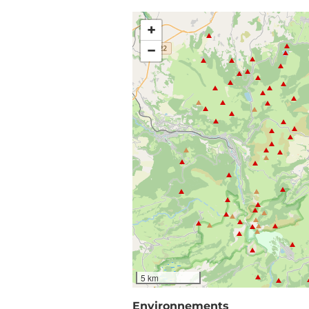
+
−
5 km
Environnements