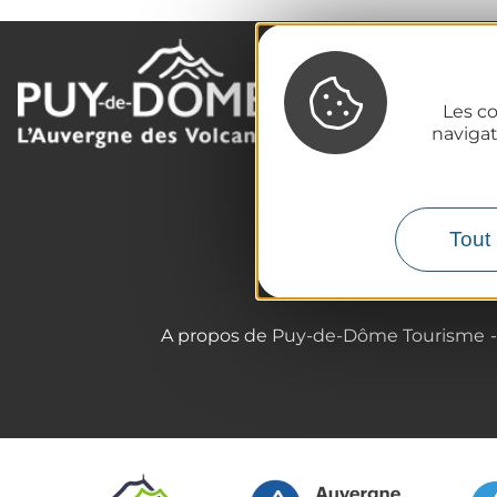
La destination
Les co
Nos incontournables
naviga
L'Auvergne des Volcans
Randonnées
Tout l'agenda
Tout 
Préparer son voyage
A propos de Puy-de-Dôme Tourisme