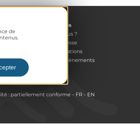
Pro / Partenaires
ence de
Qui sommes-nous ?
ntenus.
Espace Pro & Presse
Labels & Qualifications
Annoncer vos événements
cepter
lité : partiellement conforme
FR
EN