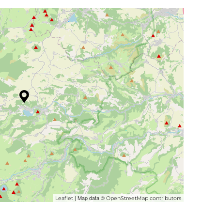
| Map data ©
Leaflet
OpenStreetMap contributors