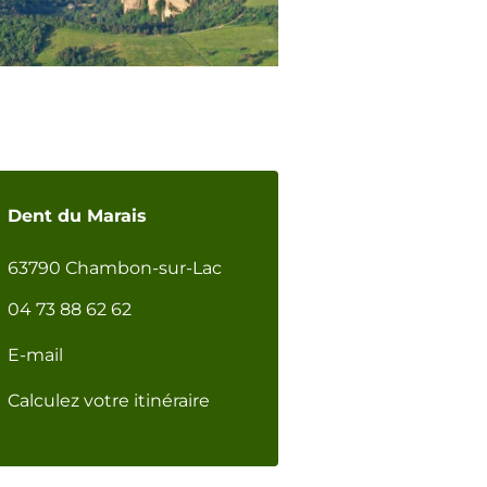
Dent du Marais
63790 Chambon-sur-Lac
04 73 88 62 62
E-mail
Calculez votre itinéraire