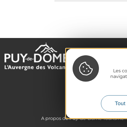
La destination
Nos incontournables
Les co
L'Auvergne des Volcans
naviga
Randonnées
Tout l'agenda
Préparer son voyage
Tout 
A propos de Puy-de-Dôme Tourisme