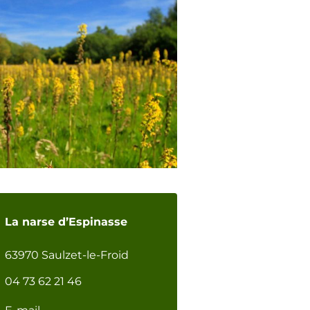
La narse d’Espinasse
63970 Saulzet-le-Froid
04 73 62 21 46