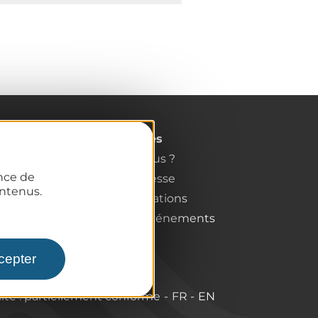
Pro / Partenaires
Qui sommes-nous ?
ence de
Espace Pro & Presse
ntenus.
Labels & Qualifications
Annoncer vos événements
cepter
lité : partiellement conforme
FR
EN