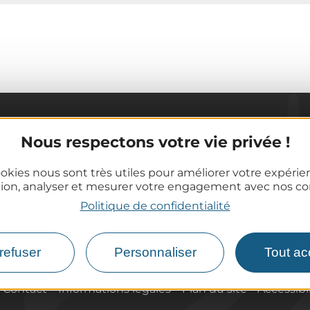
Informations pratiques
Nous respectons votre vie privée !
Offices de Tourisme
okies nous sont très utiles pour améliorer votre expéri
Comment venir ?
tion, analyser et mesurer votre engagement avec nos co
Destination accessible
Politique de confidentialité
refuser
Personnaliser
Tout ac
Contact
Informations légales
Plan du site
Accessibi