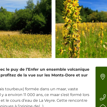
ec le puy de l’Enfer un ensemble volcanique
 profitez de la vue sur les Monts-Dore et sur
ais tourbeux) formée dans un maar, vaste
l y a environ 11 000 ans, ce maar s’est formé lors
et le cours d’eau de La Veyre. Cette rencontre
iques à l’origine de(…)