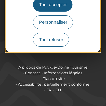
Offices de Tourisme
Tout accepter
Comment venir ?
Destination accessible
Pro / Partenaires
Personnaliser
Qui sommes-nous ?
Espace Pro & Presse
Tout refuser
Labels & Qualifications
Annoncer vos événements
A propos de Puy-de-Dôme Tourisme
Contact
Informations légales
Plan du site
Accessibilité : partiellement conforme
FR
EN