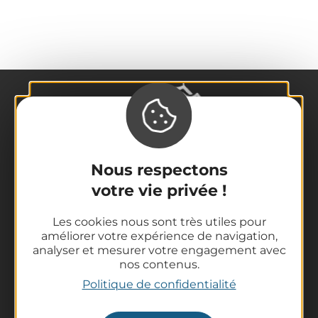
Nous respectons
La destination
votre vie privée !
Nos incontournables
Les cookies nous sont très utiles pour
L'Auvergne des Volcans
améliorer votre expérience de navigation,
Randonnées
analyser et mesurer votre engagement avec
Tout l'agenda
nos contenus.
Préparer son voyage
Politique de confidentialité
Informations pratiques