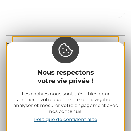
Crédits photos :
A.Coskun. Ville de Cournon-
d’Auvergne, A.Coskun. Ville de Cournon-
d’Auvergne
Nous respectons
Fiche mise à jour le 6 mars
votre vie privée !
2026 par Clermont Auvergne
Volcans
Les cookies nous sont très utiles pour
améliorer votre expérience de navigation,
analyser et mesurer votre engagement avec
nos contenus.
Politique de confidentialité