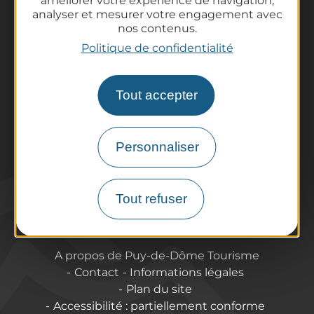
améliorer votre expérience de navigation,
Tout l'agenda
analyser et mesurer votre engagement avec
Préparer son voyage
nos contenus.
Informations pratiques
Politique de confidentialité
Offices de Tourisme
Comment venir ?
Tout accepter
Destination accessible
Pro / Partenaires
Qui sommes-nous ?
Personnaliser
Espace Pro & Presse
Labels & Qualifications
Annoncer vos événements
Tout refuser
A propos de Puy-de-Dôme Tourisme
Contact
Informations légales
Plan du site
Accessibilité : partiellement conforme