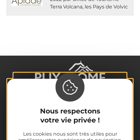
Terra Volcana, les Pays de Volvic
La destination
Nous respectons
Nos incontournables
votre vie privée !
L'Auvergne des Volcans
Randonnées
Les cookies nous sont très utiles pour