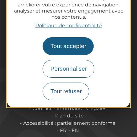
améliorer votre expérience de navigation,
Informations pratiques
analyser et mesurer votre engagement avec
Offices de Tourisme
nos contenus.
Comment venir ?
Politique de confidentialité
Destination accessible
Pro / Partenaires
Tout accepter
Qui sommes-nous ?
Espace Pro & Presse
Labels & Qualifications
Personnaliser
Annoncer vos événements
Tout refuser
A propos de Puy-de-Dôme Tourisme
Contact
Informations légales
Plan du site
Accessibilité : partiellement conforme
FR
EN