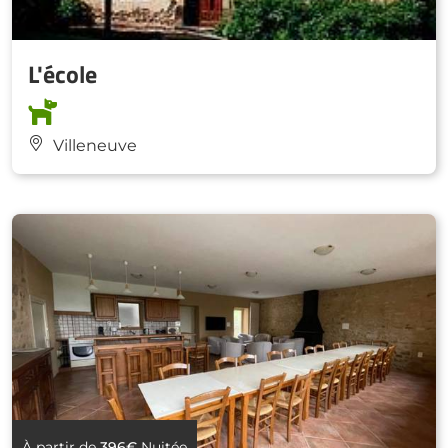
L'école
Villeneuve
À partir de
396€
Nuitée