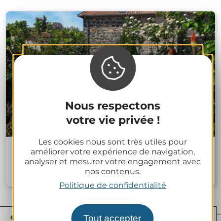
Nous respectons
votre vie privée !
Les cookies nous sont très utiles pour
Meublé Maison Vigneronne
améliorer votre expérience de navigation,
analyser et mesurer votre engagement avec
nos contenus.
Châtel-Guyon
Politique de confidentialité
...
...
...
‹
1
2
3
4
5
39
75
Tout accepter