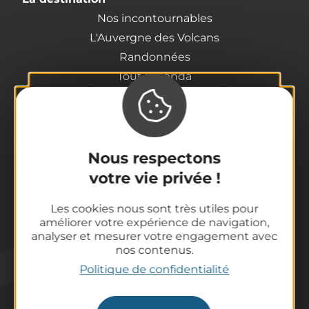
Nos incontournables
L'Auvergne des Volcans
Randonnées
Tout l'agenda
Préparer son voyage
Informations pratiques
Offices de Tourisme
Comment venir ?
Nous respectons
Destination accessible
votre vie privée !
Pro / Partenaires
Les cookies nous sont très utiles pour
Qui sommes-nous ?
améliorer votre expérience de navigation,
Espace Pro & Presse
analyser et mesurer votre engagement avec
nos contenus.
Labels & Qualifications
Politique de confidentialité
Annoncer vos événements