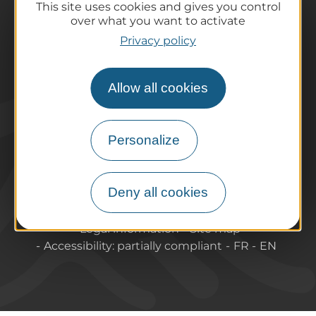
This site uses cookies and gives you control
Practical information
over what you want to activate
Tourist offices
Privacy policy
How do I get there?
Accessible destinations
Allow all cookies
Pro / Partners
Who are we?
Pro & press area
Personalize
Labels & Qualifications
Deny all cookies
About Puy-de-Dome Tourisme
Contact
Legal information
Site map
Accessibility: partially compliant
FR
EN