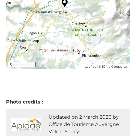
5 km
| ©
/
Leaflet
IGN
Géoportail
Photo credits :
Updated on 2 March 2026 by
Office de Tourisme Auvergne
VolcanSancy