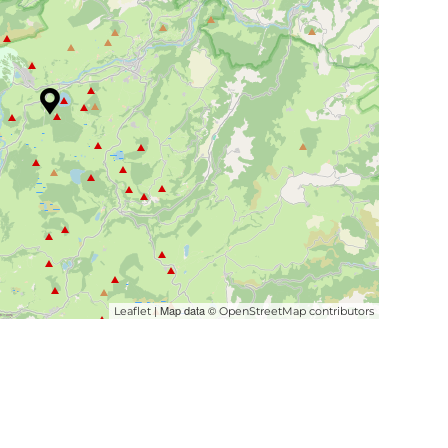
| Map data ©
Leaflet
OpenStreetMap contributors