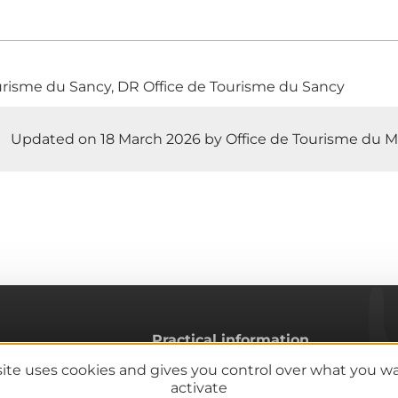
urisme du Sancy, DR Office de Tourisme du Sancy
Updated on 18 March 2026 by Office de Tourisme du M
Practical information
Tourist offices
site uses cookies and gives you control over what you w
activate
lcanoes
How do I get there?