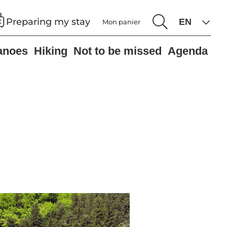
Preparing my stay
Mon panier
anoes
Hiking
Not to be missed
Agenda