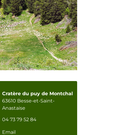
Cratère du puy de Montchal
63610 Besse-et-Saint-
Anastaise
04 73 79 52 84
Email