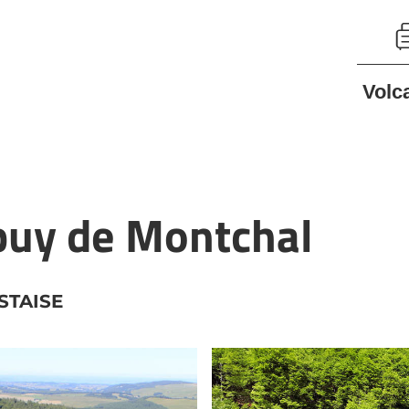
Volc
puy de Montchal
STAISE