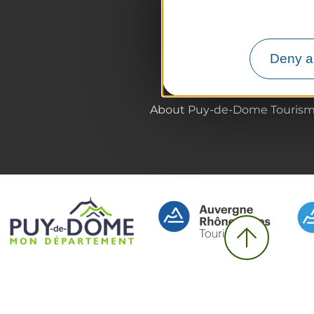
Hiking
Agenda
Preparing your trip
Deny al
About Puy-de-Dome Touris