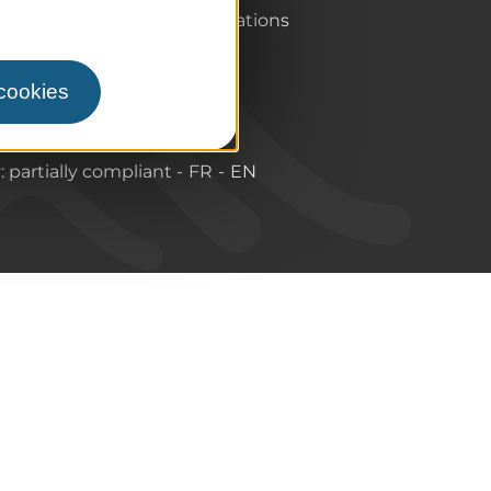
Labels & Qualifications
 cookies
y: partially compliant
FR
EN