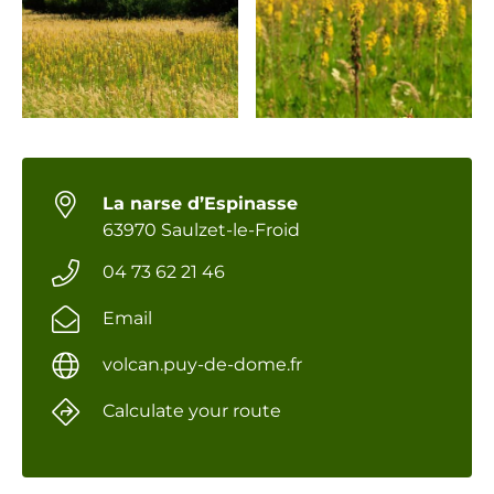
La narse d’Espinasse
63970 Saulzet-le-Froid
04 73 62 21 46
Email
volcan.puy-de-dome.fr
Calculate your route