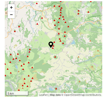
+
−
5 km
| Map data ©
Leaflet
OpenStreetMap contributors