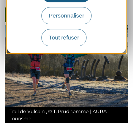
En savoir plus
Personnaliser
Tout refuser
Trail de Vulcain
,
©
T. Prudhomme | AURA
Tourisme