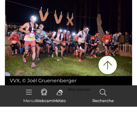
VVX
,
©
Joël Gruenenberger
Mon panier
Menu
Webcam
Météo
Recherche
Les trails du Sancy Mont-Dore :
version été ou version hiver, un
mythe au sommet