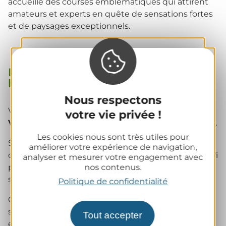
accueille des courses emblématiques qui attirent
amateurs et experts en quête de sensations fortes
et de paysages exceptionnels.
Le Trail de Vulcain : une immersion
hivernale au cœur des volcans
Nous respectons
Véritable classique du trail auvergnat,
le trail de
votre vie privée !
Vulcain
propose plusieurs distances, de
13 à 80 km
.
Les cookies nous sont très utiles pour
Son parcours traverse des sites emblématiques
améliorer votre expérience de navigation,
comme le
Puy de Dôme
et le
Pariou
, offrant un défi
analyser et mesurer votre engagement avec
nos contenus.
physique intense et des panoramas spectaculaires
sur la
chaîne des Puys
.
Politique de confidentialité
Organisé en fin d’hiver, il impose une gestion
stratégique de l’effort face aux conditions parfois
Tout accepter
exigeantes.