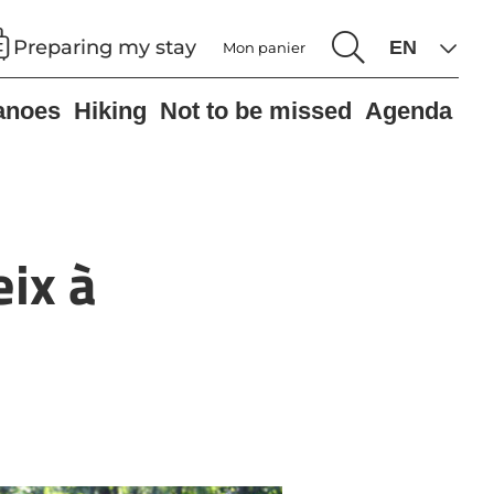
Preparing my stay
Mon panier
anoes
Hiking
Not to be missed
Agenda
eix à