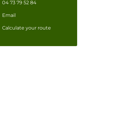
04 73 79 52 84
Email
Calculate your route