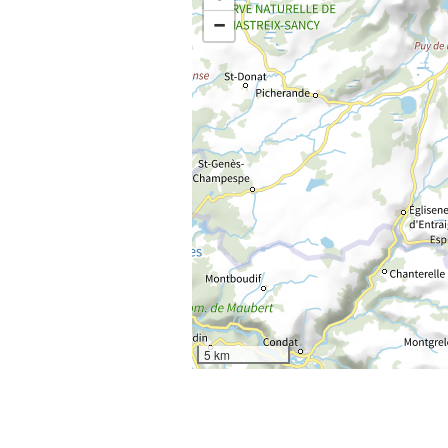
−
5 km