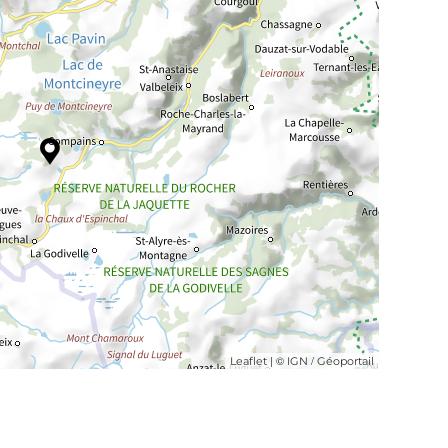
| ©
/
Leaflet
IGN
Géoportail