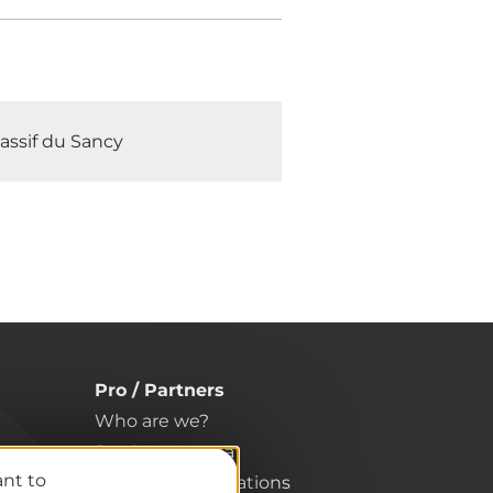
assif du Sancy
Pro / Partners
Who are we?
Pro & press area
ant to
Labels & Qualifications