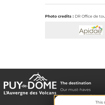
Photo credits :
DR Office de to
The destination
Our must-haves
The Auvergne of the Vo
This 
Hiking