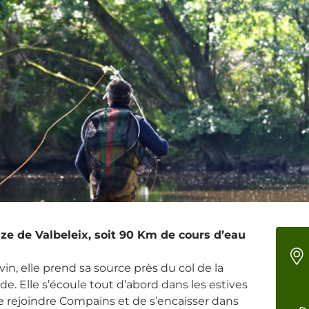
uze de Valbeleix, soit 90 Km de cours d’eau
vin, elle prend sa source près du col de la
. Elle s’écoule tout d’abord dans les estives
e rejoindre Compains et de s’encaisser dans