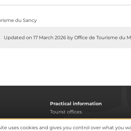
urisme du Sancy
Updated on 17 March 2026 by Office de Tourisme du M
Practical information
Tourist offices
lcanoes
How do I get there?
site uses cookies and gives you control over what you w
Accessible destinations