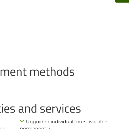
s
ayment methods
ties and services
Unguided individual tours available
ble
permanently