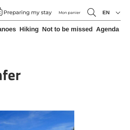
Preparing my stay
Mon panier
anoes
Hiking
Not to be missed
Agenda
nfer