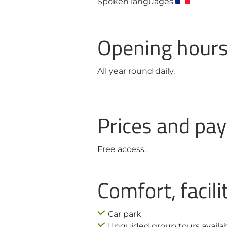
Spoken languages
Opening hour
All year round daily.
Prices and p
Free access.
Comfort, facili
Car park
Unguided group tours availa