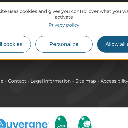
site uses cookies and gives you control over what you w
activate
Practical information
Privacy policy
Tourist offices
lcanoes
How do I get there?
Accessible destinations
l cookies
Personalize
Allow all
me
Contact
Legal information
Site map
Accessibilit