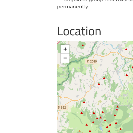
permanently
Location
+
−