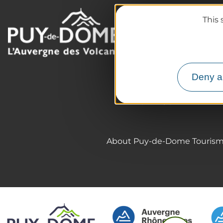
This 
The destination
Our must-haves
The Auvergne of the Vo
Hiking
Deny al
Agenda
Preparing your trip
About Puy-de-Dome Touris