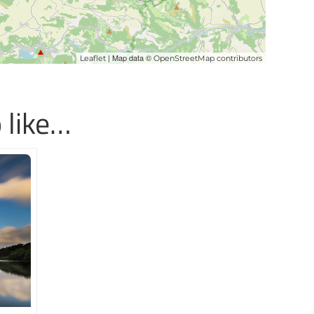
| Map data ©
Leaflet
OpenStreetMap contributors
 like…