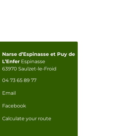
Narse d’Espinasse et Puy de
L’Enfer
Espinasse
63970 Saulzet-le-Froid
04 73 65 89 77
Email
Facebook
Calculate your route