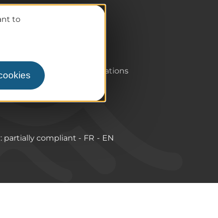
ant to
Pro / Partners
Who are we?
Pro & press area
Labels & Qualifications
 cookies
y: partially compliant
FR
EN