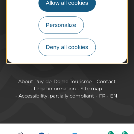
Allow all cookies
Tourist offices
How do I get there?
Accessible destinations
Personalize
Pro / Partners
Who are we?
Deny all cookies
Pro & press area
Labels & Qualifications
About Puy-de-Dome Tourisme
Contact
Legal information
Site map
Accessibility: partially compliant
FR
EN